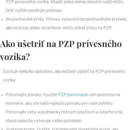
PZP prívesného vozíka. Mladší alebo menej skúsení vodiči môžu
čeliť vyšším poistným prémiam.
Bezpečnostné prvky: Prívesy vybavené bezpečnostnými prvkami,
ako sú brzdy alebo osvetlenie, môžu získať zľavu na PZP.
Ako ušetriť na PZP prívesného
vozíka?
Existuje niekoľko spôsobov, ako môžete ušetriť na PZP prívesného
vozíka:
Porovnajte ponuky: Využite
PZP porovnanie
cien poistenia na
internete, aby ste našli najlepšiu ponuku pre vaše potreby.
Porovnajte ceny a podmienky rôznych poisťovní a vyberte si tú,
ktorá najlepšie vyhovuje vašim potrebám.
Voliteľné krytie: Zvážte, či potrebujete dodatočné krytie, ako