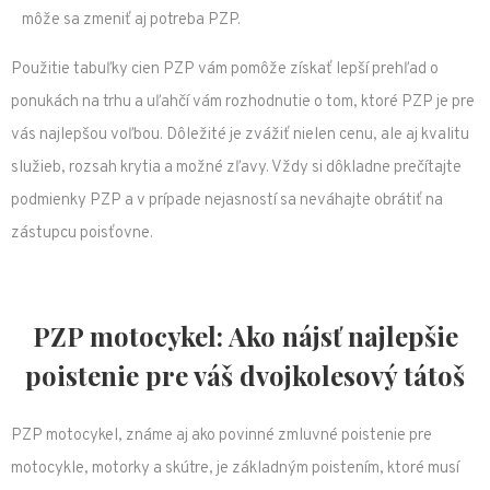
môže sa zmeniť aj potreba PZP.
Použitie tabuľky cien PZP vám pomôže získať lepší prehľad o
ponukách na trhu a uľahčí vám rozhodnutie o tom, ktoré PZP je pre
vás najlepšou voľbou. Dôležité je zvážiť nielen cenu, ale aj kvalitu
služieb, rozsah krytia a možné zľavy. Vždy si dôkladne prečítajte
podmienky PZP a v prípade nejasností sa neváhajte obrátiť na
zástupcu poisťovne.
PZP motocykel: Ako nájsť najlepšie
poistenie pre váš dvojkolesový tátoš
PZP motocykel, známe aj ako povinné zmluvné poistenie pre
motocykle, motorky a skútre, je základným poistením, ktoré musí