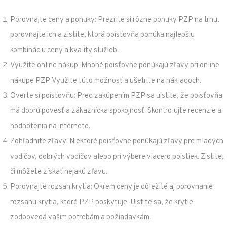
Porovnajte ceny a ponuky: Prezrite si rôzne ponuky PZP na trhu,
porovnajte ich a zistite, ktorá poisťovňa ponúka najlepšiu
kombináciu ceny a kvality služieb.
Využite online nákup: Mnohé poisťovne ponúkajú zľavy pri online
nákupe PZP. Využite túto možnosť a ušetrite na nákladoch.
Overte si poisťovňu: Pred zakúpením PZP sa uistite, že poisťovňa
má dobrú povesť a zákaznícka spokojnosť. Skontrolujte recenzie a
hodnotenia na internete.
Zohľadnite zľavy: Niektoré poisťovne ponúkajú zľavy pre mladých
vodičov, dobrých vodičov alebo pri výbere viacero poistiek. Zistite,
či môžete získať nejakú zľavu.
Porovnajte rozsah krytia: Okrem ceny je dôležité aj porovnanie
rozsahu krytia, ktoré PZP poskytuje. Uistite sa, že krytie
zodpovedá vašim potrebám a požiadavkám.