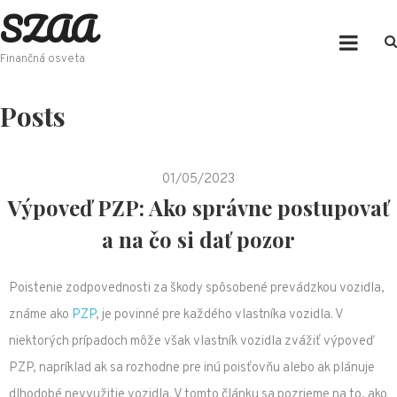
SZAA
Skip
to
content
Finančná osveta
Posts
01/05/2023
Výpoveď PZP: Ako správne postupovať
a na čo si dať pozor
Poistenie zodpovednosti za škody spôsobené prevádzkou vozidla,
známe ako
PZP
, je povinné pre každého vlastníka vozidla. V
niektorých prípadoch môže však vlastník vozidla zvážiť výpoveď
PZP, napríklad ak sa rozhodne pre inú poisťovňu alebo ak plánuje
dlhodobé nevyužitie vozidla. V tomto článku sa pozrieme na to, ako