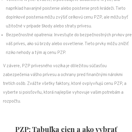
napríklad havarijné poistenie alebo poistenie proti krádeži. Tieto
doplnkové poistenia môžu zvýšiť celkovú cenu PZP, ale môžu byť
užitočné v prípade škody alebo straty prívesu.
Bezpečnostné opatrenia: Investujte do bezpečnostných prvkov pre
váš príves, ako sú brzdy alebo osvetlenie. Tieto prvky môžu znížiť
riziko nehody a tým aj cenu PZP.
V závere, PZP prívesného vozíka je dôležitou súčasťou
zabezpečenia vášho prívesu a ochrany pred finančnými nárokmi
tretích osôb. Zvážte všetky faktory, ktoré ovplyvňujú cenu PZP, a
vyberte si poisťovňu, ktorá najlepšie vyhovuje vašim potrebám a
rozpočtu.
PZP: Tabuľka cien a ako vybrať