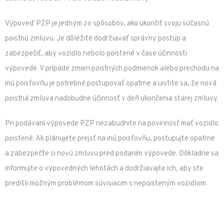
Výpoveď PZP je jedným zo spôsobov, ako ukončiť svoju súčasnú
poistnú zmluvu. Je dôležité dodržiavať správny postup a
zabezpečiť, aby vozidlo nebolo poistené v čase účinnosti
výpovede. V prípade zmien poistných podmienok alebo prechodu na
inú poisťovňu je potrebné postupovať opatrne a uistite sa, že nová
poistná zmluva nadobudne účinnosť v deň ukončenia starej zmluvy.
Pri podávaní výpovede PZP nezabudnite na povinnosť mať vozidlo
poistené. Ak plánujete prejsť na inú poisťovňu, postupujte opatrne
a zabezpečte si novú zmluvu pred podaním výpovede. Dôkladne sa
informujte o výpovedných lehotách a dodržiavajte ich, aby ste
predišli možným problémom súvisiacim s nepoisteným vozidlom.