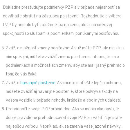
Dôkladne preštudujte podmienky PZP a v prípade nejasností sa
neváhajte obrátiť na zástupcu poisťovne. Rozhodnutie o výbere
PZP by nemalo byť založené iba na cene, ale aj na celkovej
spokojnosti so službami a podmienkami ponúkanými poisťovňou.
Zvážte možnosť zmeny poisťovne: Ak už máte PZP, ale nie ste s
ním spokojní, môžete zvážiť zmenu poisťovne. Informujte sa o
podmienkach a možnostiach zmeny, aby ste mali jasný prehľad o
tom, čo vás čaká.
Zvážte
havarijné poistenie
: Ak chcete mať ešte lepšiu ochranu,
môžete zvážiť aj havarijné poistenie, ktoré pokrýva škody na
vašom vozidle v prípade nehody, krádeže alebo iných udalostí.
Prehodnoťte svoje PZP pravidelne: Ako sa menia okolnosti, je
dobré pravidelne prehodnocovať svoje PZP a zvážiť, či je stále
najlepšou voľbou. Napríklad, ak sa zmenia vaše jazdné návyky,