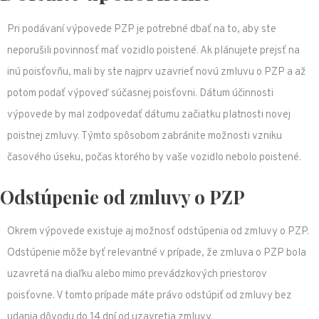
Pri podávaní výpovede PZP je potrebné dbať na to, aby ste
neporušili povinnosť mať vozidlo poistené. Ak plánujete prejsť na
inú poisťovňu, mali by ste najprv uzavrieť novú zmluvu o PZP a až
potom podať výpoveď súčasnej poisťovni. Dátum účinnosti
výpovede by mal zodpovedať dátumu začiatku platnosti novej
poistnej zmluvy. Týmto spôsobom zabránite možnosti vzniku
časového úseku, počas ktorého by vaše vozidlo nebolo poistené.
Odstúpenie od zmluvy o PZP
Okrem výpovede existuje aj možnosť odstúpenia od zmluvy o PZP.
Odstúpenie môže byť relevantné v prípade, že zmluva o PZP bola
uzavretá na diaľku alebo mimo prevádzkových priestorov
poisťovne. V tomto prípade máte právo odstúpiť od zmluvy bez
udania dôvodu do 14 dní od uzavretia zmluvy.