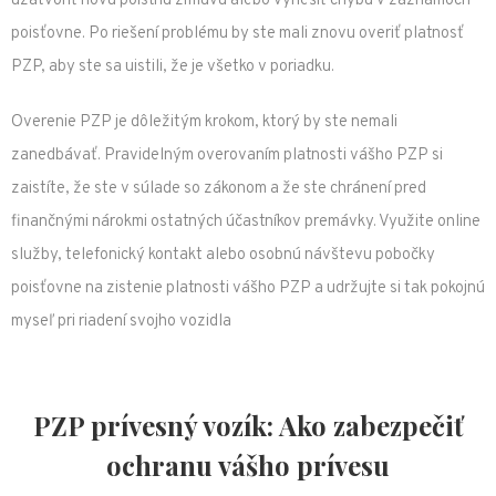
uzatvoriť novú poistnú zmluvu alebo vyriešiť chybu v záznamoch
poisťovne. Po riešení problému by ste mali znovu overiť platnosť
PZP, aby ste sa uistili, že je všetko v poriadku.
Overenie PZP je dôležitým krokom, ktorý by ste nemali
zanedbávať. Pravidelným overovaním platnosti vášho PZP si
zaistíte, že ste v súlade so zákonom a že ste chránení pred
finančnými nárokmi ostatných účastníkov premávky. Využite online
služby, telefonický kontakt alebo osobnú návštevu pobočky
poisťovne na zistenie platnosti vášho PZP a udržujte si tak pokojnú
myseľ pri riadení svojho vozidla
PZP prívesný vozík: Ako zabezpečiť
ochranu vášho prívesu