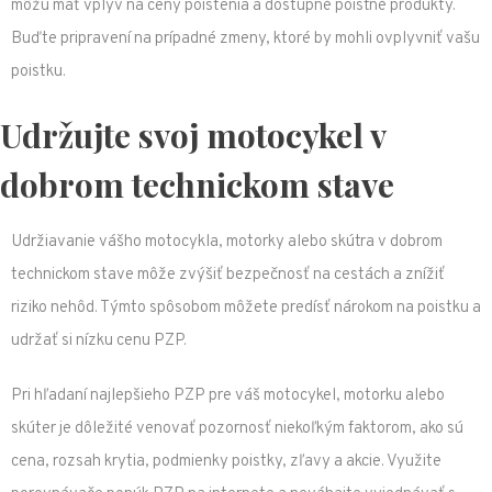
môžu mať vplyv na ceny poistenia a dostupné poistné produkty.
Buďte pripravení na prípadné zmeny, ktoré by mohli ovplyvniť vašu
poistku.
Udržujte svoj motocykel v
dobrom technickom stave
Udržiavanie vášho motocykla, motorky alebo skútra v dobrom
technickom stave môže zvýšiť bezpečnosť na cestách a znížiť
riziko nehôd. Týmto spôsobom môžete predísť nárokom na poistku a
udržať si nízku cenu PZP.
Pri hľadaní najlepšieho PZP pre váš motocykel, motorku alebo
skúter je dôležité venovať pozornosť niekoľkým faktorom, ako sú
cena, rozsah krytia, podmienky poistky, zľavy a akcie. Využite