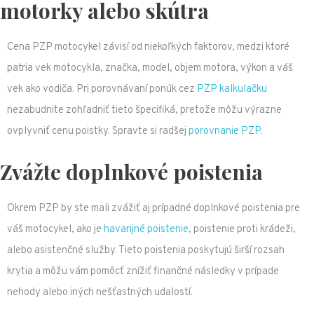
motorky alebo skútra
Cena PZP motocykel závisí od niekoľkých faktorov, medzi ktoré
patria vek motocykla, značka, model, objem motora, výkon a váš
vek ako vodiča. Pri porovnávaní ponúk cez
PZP kalkulačku
nezabudnite zohľadniť tieto špecifiká, pretože môžu výrazne
ovplyvniť cenu poistky. Spravte si radšej
porovnanie PZP
.
Zvážte doplnkové poistenia
Okrem PZP by ste mali zvážiť aj prípadné doplnkové poistenia pre
váš motocykel, ako je
havarijné poistenie
, poistenie proti krádeži,
alebo asistenčné služby. Tieto poistenia poskytujú širší rozsah
krytia a môžu vám pomôcť znížiť finančné následky v prípade
nehody alebo iných nešťastných udalostí.