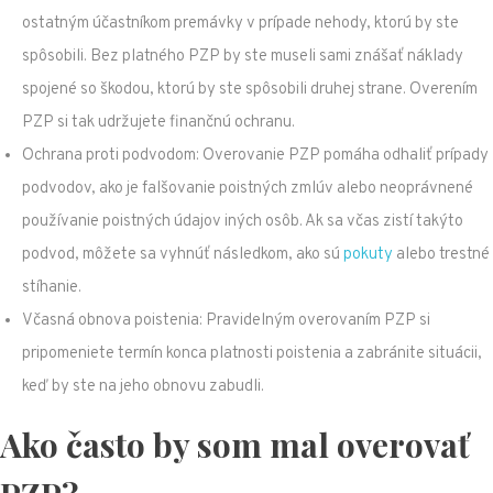
ostatným účastníkom premávky v prípade nehody, ktorú by ste
spôsobili. Bez platného PZP by ste museli sami znášať náklady
spojené so škodou, ktorú by ste spôsobili druhej strane. Overením
PZP si tak udržujete finančnú ochranu.
Ochrana proti podvodom: Overovanie PZP pomáha odhaliť prípady
podvodov, ako je falšovanie poistných zmlúv alebo neoprávnené
používanie poistných údajov iných osôb. Ak sa včas zistí takýto
podvod, môžete sa vyhnúť následkom, ako sú
pokuty
alebo trestné
stíhanie.
Včasná obnova poistenia: Pravidelným overovaním PZP si
pripomeniete termín konca platnosti poistenia a zabránite situácii,
keď by ste na jeho obnovu zabudli.
Ako často by som mal overovať