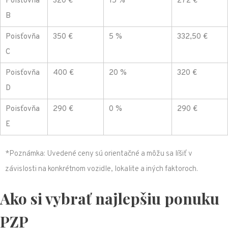
Poisťovňa
320 €
15 %
272 €
B
Poisťovňa
350 €
5 %
332,50 €
C
Poisťovňa
400 €
20 %
320 €
D
Poisťovňa
290 €
0 %
290 €
E
*Poznámka: Uvedené ceny sú orientačné a môžu sa líšiť v
závislosti na konkrétnom vozidle, lokalite a iných faktoroch.
Ako si vybrať najlepšiu ponuku
PZP