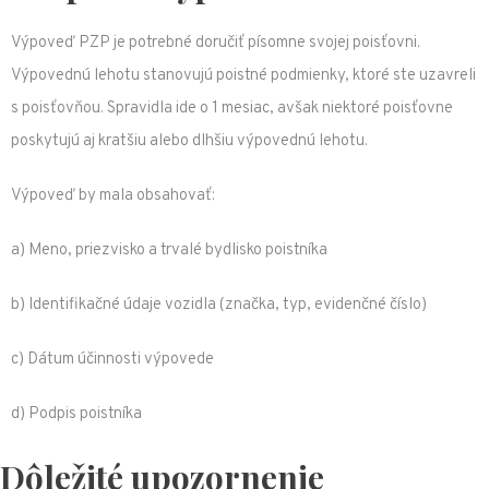
Výpoveď PZP je potrebné doručiť písomne svojej poisťovni.
Výpovednú lehotu stanovujú poistné podmienky, ktoré ste uzavreli
s poisťovňou. Spravidla ide o 1 mesiac, avšak niektoré poisťovne
poskytujú aj kratšiu alebo dlhšiu výpovednú lehotu.
Výpoveď by mala obsahovať:
a) Meno, priezvisko a trvalé bydlisko poistníka
b) Identifikačné údaje vozidla (značka, typ, evidenčné číslo)
c) Dátum účinnosti výpovede
d) Podpis poistníka
Dôležité upozornenie