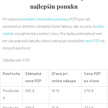
najlepšiu ponuku
Pri výbere
povinného zmluvného poistenia
(PZP) pre váš
automobil je dôležité zohľadniť rôzne faktory, ako sú cena,
kvalita
služieb
, rozsah krytia a možné zľavy. Pre lepšiu prehľadnosť sme
pre vás pripravili tabuľku, ktorá zobrazuje orientačné
ceny PZP
od
rôznych poisťovní.
Tabuľka cien PZP:
Poisťovňa
Základná
Zľava pri
Cena PZP
cena PZP
online nákupe
po zľave
Poisťovňa
300 €
10 %
270 €
A