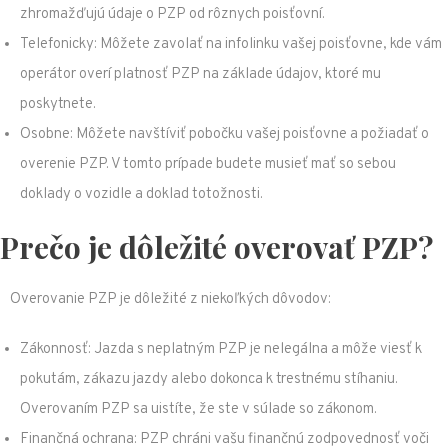
zhromažďujú údaje o PZP od rôznych poisťovní.
Telefonicky: Môžete zavolať na infolinku vašej poisťovne, kde vám
operátor overí platnosť PZP na základe údajov, ktoré mu
poskytnete.
Osobne: Môžete navštíviť pobočku vašej poisťovne a požiadať o
overenie PZP. V tomto prípade budete musieť mať so sebou
doklady o vozidle a doklad totožnosti.
Prečo je dôležité overovať PZP?
Overovanie PZP je dôležité z niekoľkých dôvodov:
Zákonnosť: Jazda s neplatným PZP je nelegálna a môže viesť k
pokutám, zákazu jazdy alebo dokonca k trestnému stíhaniu.
Overovaním PZP sa uistíte, že ste v súlade so zákonom.
Finančná ochrana: PZP chráni vašu finančnú zodpovednosť voči