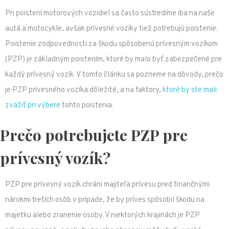
Pri poistení motorových vozidiel sa často sústredíme iba na naše
autá a motocykle, avšak prívesné vozíky tiež potrebujú poistenie.
Poistenie zodpovednosti za škodu spôsobenú prívesným vozíkom
(PZP) je základným poistením, ktoré by malo byť zabezpečené pre
každý prívesný vozík. V tomto článku sa pozrieme na dôvody, prečo
je PZP prívesného vozíka dôležité, a na faktory,
ktoré by ste mali
zvážiť pri výbere
tohto poistenia.
Prečo potrebujete PZP pre
prívesný vozík?
PZP pre prívesný vozík chráni majiteľa prívesu pred finančnými
nárokmi tretích osôb v prípade, že by príves spôsobil škodu na
majetku alebo zranenie osoby. V niektorých krajinách je PZP