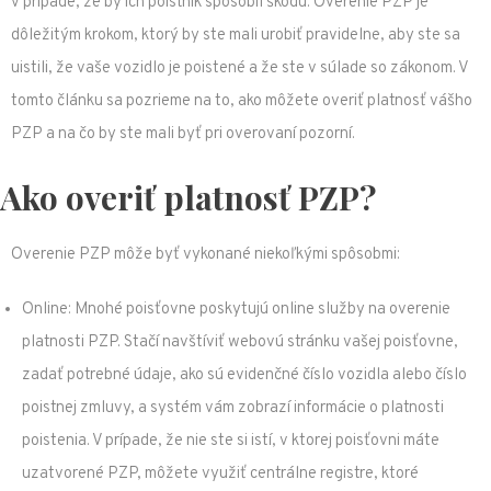
v prípade, že by ich poistník spôsobil škodu. Overenie PZP je
dôležitým krokom, ktorý by ste mali urobiť pravidelne, aby ste sa
uistili, že vaše vozidlo je poistené a že ste v súlade so zákonom. V
tomto článku sa pozrieme na to, ako môžete overiť platnosť vášho
PZP a na čo by ste mali byť pri overovaní pozorní.
Ako overiť platnosť PZP?
Overenie PZP môže byť vykonané niekoľkými spôsobmi:
Online: Mnohé poisťovne poskytujú online služby na overenie
platnosti PZP. Stačí navštíviť webovú stránku vašej poisťovne,
zadať potrebné údaje, ako sú evidenčné číslo vozidla alebo číslo
poistnej zmluvy, a systém vám zobrazí informácie o platnosti
poistenia. V prípade, že nie ste si istí, v ktorej poisťovni máte
uzatvorené PZP, môžete využiť centrálne registre, ktoré