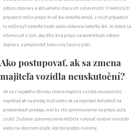
odboru dopravy a aktuálneho stavu ich vybavenosti. V niektorých
prípadoch môže prepis trvať iba niekoľko minút, v iných prípadoch
to môže byť niekoľko hodín alebo dokonca niekoľko dní. Je dobré sa
informovať o tom, ako dlho trvá prepis na konkrétnom odbore
dopravy, a prispôsobiť tomu svoj časový plán.
Ako postupovať, ak sa zmena
majiteľa vozidla neuskutoční?
Ak sa z nejakého dôvodu zmena majiteľa vozidla neuskutoční,
napríklad ak sa predaj zruší alebo ak sa nepodarí dohodnúť na
podmienkach predaja, mali by ste splnomocnenie na prepis auta
zrušiť. Zrušenie splnomocnenia môžete vykonať osobne na notári
alebo na obecnom úrade, kde bol podpis overený.