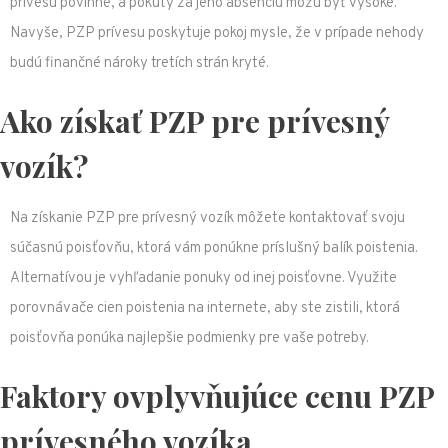
prívesu povinné, a pokuty za jeho absenciu môžu byť vysoké.
Navyše, PZP prívesu poskytuje pokoj mysle, že v prípade nehody
budú finančné nároky tretích strán kryté.
Ako získať PZP pre prívesný
vozík?
Na získanie PZP pre prívesný vozík môžete kontaktovať svoju
súčasnú poisťovňu, ktorá vám ponúkne príslušný balík poistenia.
Alternatívou je vyhľadanie ponuky od inej poisťovne. Využite
porovnávače cien poistenia na internete, aby ste zistili, ktorá
poisťovňa ponúka najlepšie podmienky pre vaše potreby.
Faktory ovplyvňujúce cenu PZP
prívesného vozíka