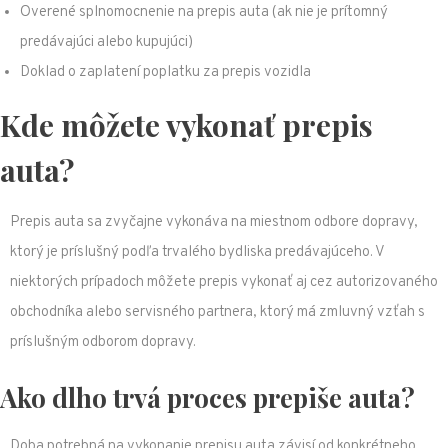
Overené splnomocnenie na prepis auta (ak nie je prítomný
predávajúci alebo kupujúci)
Doklad o zaplatení poplatku za prepis vozidla
Kde môžete vykonať prepis
auta?
Prepis auta sa zvyčajne vykonáva na miestnom odbore dopravy,
ktorý je príslušný podľa trvalého bydliska predávajúceho. V
niektorých prípadoch môžete prepis vykonať aj cez autorizovaného
obchodníka alebo servisného partnera, ktorý má zmluvný vzťah s
príslušným odborom dopravy.
Ako dlho trvá proces prepiše auta?
Doba potrebná na vykonanie prepisu auta závisí od konkrétneho