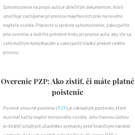
Splnomocnenie na prepis auta je dôležitým dokumentom, ktorý
umožňuje zastúpenie pri prenose majetkových práv na nového
majiteľa vozidla. Pripravte si správne splnomocnenie, zabezpečte
jeho overenie a dodržte potrebné kroky pri prepise auta, aby ste sa
vyhli možným komplikáciám a zabezpečili hladký priebeh celého
procesu.
Overenie PZP: Ako zistiť, či máte platné
poistenie
Povinné zmluvné poistenie (
PZP
) je základným poistením, ktoré
musí mať každý majiteľ motorového vozidla. Jeho hlavnou úlohou
je chrániť ostatných účastníkov premávky pred finančnými nárokmi