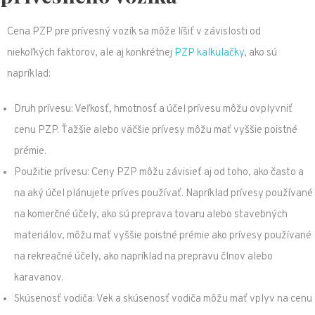
Cena PZP pre prívesný vozík sa môže líšiť v závislosti od
niekoľkých faktorov, ale aj konkrétnej
PZP kalkulačky
, ako sú
napríklad:
Druh prívesu: Veľkosť, hmotnosť a účel prívesu môžu ovplyvniť
cenu PZP. Ťažšie alebo väčšie prívesy môžu mať vyššie poistné
prémie.
Použitie prívesu: Ceny PZP môžu závisieť aj od toho, ako často a
na aký účel plánujete príves používať. Napríklad prívesy používané
na komerčné účely, ako sú preprava tovaru alebo stavebných
materiálov, môžu mať vyššie poistné prémie ako prívesy používané
na rekreačné účely, ako napríklad na prepravu člnov alebo
karavanov.
Skúsenosť vodiča: Vek a skúsenosť vodiča môžu mať vplyv na cenu