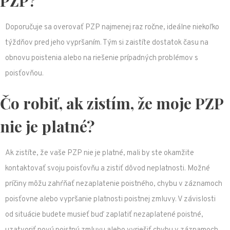
PZP?
Doporučuje sa overovať PZP najmenej raz ročne, ideálne niekoľko
týždňov pred jeho vypršaním. Tým si zaistíte dostatok času na
obnovu poistenia alebo na riešenie prípadných problémov s
poisťovňou.
Čo robiť, ak zistím, že moje PZP
nie je platné?
Ak zistíte, že vaše PZP nie je platné, mali by ste okamžite
kontaktovať svoju poisťovňu a zistiť dôvod neplatnosti. Možné
príčiny môžu zahŕňať nezaplatenie poistného, chybu v záznamoch
poisťovne alebo vypršanie platnosti poistnej zmluvy. V závislosti
od situácie budete musieť buď zaplatiť nezaplatené poistné,